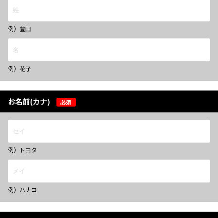
例）豊田
例）花子
お名前(カナ)
必須
例）トヨタ
例）ハナコ