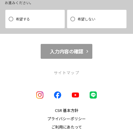
お進みください。
1.当社の推奨するインターネット環境にてお申込みをお願いします。推奨
以外の環境によって発生した情報の不備や
希望する
希望しない
それに伴う連絡の不徹底については責任を負いかねますので、あらかじ
めご了承ください。
なお、不具合の生じたデータについてはお客様にお断り無く削除させて
いただく場合がございます。
入力内容の確認
※推奨環境についてはTOYOTAメーカーサイト「ご利用にあたって」を
参照ください。
サイトマップ
【4．規約について】
店舗のご案内
1.本規約は事前の告知なく変更することがあります。変更した内容は本ペ
ージにてご確認いただくものとします。
取り扱い車種
CSR 基本方針
お客様の当ウェブサイトの閲覧情報は、お客様の指定した販売店がお客様と
プライバシーポリシー
福祉車両（ウェルキャブ）
のご商談の際に適切なサービスをご提供する目的で、該当販売店に開示さ
ご利用にあたって
れ、利用される場合があります。