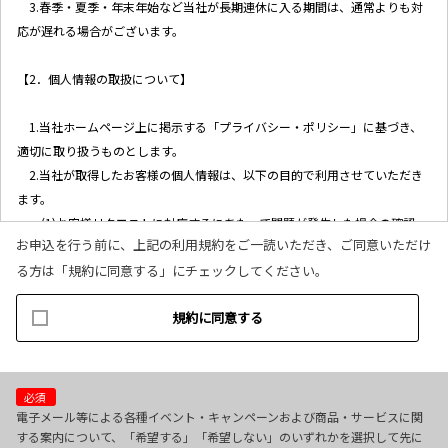
3.春季・夏季・年末年始など当社が長期連休に入る期間は、通常よりも対
応が遅れる場合がございます。
【2．個人情報の取扱について】
1.当社ホームページ上に掲示する「プライバシー・ポリシー」に基づき、
適切に取り扱うものとします。
2.当社が取得したお客様の個人情報は、以下の目的で利用させていただき
ます。
(1)お客様リクエストに対応するにあたって問題が発生した場合の確認・
お申込を行う前に、上記の利用規約をご一読いただき、ご同意いただけ
連絡
る方は「規約に同意する」にチェックしてください。
(2)お客様から照会があった場合のリクエスト情報の確認
(3)お客様に不利益を与えないために行う、お客様に対する迅速なご連絡
規約に同意する
（電子メール、電話、郵送によるご連絡）
(4)当社で取り扱っている商品・サービスなどに関する営業上のご案内
(5)商品の企画・開発あるいはお客様満足向上策などの検討のためのお客
様アンケート調査の実施
必須
電子メール等による各種イベント・キャンペーンおよび商品・サービスに関
する案内について、「希望する」「希望しない」のいずれかを選択して先に
【3．推奨環境について】