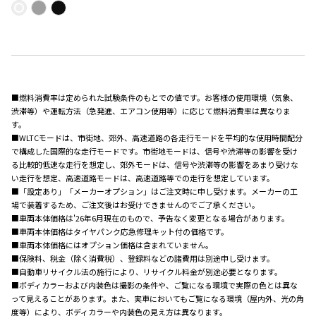
■燃料消費率は定められた試験条件のもとでの値です。お客様の使用環境（気象、
渋滞等）や運転方法（急発進、エアコン使用等）に応じて燃料消費率は異なりま
す。
■WLTCモードは、市街地、郊外、高速道路の各走行モードを平均的な使用時間配分
で構成した国際的な走行モードです。市街地モードは、信号や渋滞等の影響を受け
る比較的低速な走行を想定し、郊外モードは、信号や渋滞等の影響をあまり受けな
い走行を想定、高速道路モードは、高速道路等での走行を想定しています。
■「設定あり」「メーカーオプション」はご注文時に申し受けます。メーカーの工
場で装着するため、ご注文後はお受けできませんのでご了承ください。
■車両本体価格は'26年6月現在のもので、予告なく変更となる場合があります。
■車両本体価格はタイヤパンク応急修理キット付の価格です。
■車両本体価格にはオプション価格は含まれていません。
■保険料、税金（除く消費税）、登録料などの諸費用は別途申し受けます。
■自動車リサイクル法の施行により、リサイクル料金が別途必要となります。
■ボディカラーおよび内装色は撮影の条件や、ご覧になる環境で実際の色とは異な
って見えることがあります。また、実車においてもご覧になる環境（屋内外、光の角
度等）により、ボディカラーや内装色の見え方は異なります。