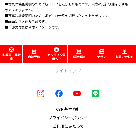
■写真は機能説明のために各ランプを点灯したものです。実際の走行状態を示すも
のではありません。
■写真は機能説明のためにボディの一部を切断したカットモデルです。
■画面はハメ込み合成です。
■一部の写真は合成・イメージです。
試乗車・展示
オンライン見
商談予約
保険相談
チラシ
お問い合わせ
車
積もり
サイトマップ
店舗のご案内
取り扱い車種
CSR 基本方針
プライバシーポリシー
福祉車両（ウェルキャブ）
ご利用にあたって
メンテナンス