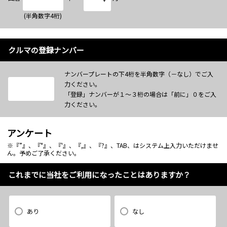
(半角数字4桁)
クルマの登録ナンバー
ナンバープレートの下4桁を半角数字（－なし）でご入
力ください。
「登録」ナンバーが１～３桁の場合は「前に」０をご入
力ください。
アンケート
※『”』、『"』、『'』、『,』、『?』、TAB、はシステム上入力いただけませ
ん。予めご了承ください。
これまでに当社をご利用になったことはありますか？
あり
なし