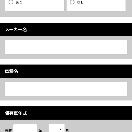
あり
なし
メーカー名
車種名
保有車年式
西暦
年
月