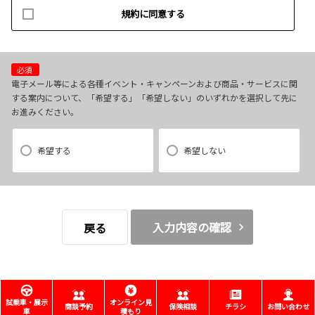
規約に同意する
(3)お客様に不利益を与えないために行う、お客様に対する迅速なご連絡
（電子メール、電話、郵送によるご連絡）
(4)当社で取り扱っている商品・サービスなどに関する営業上のご案内
(5)商品の企画・開発あるいはお客様満足向上策などの検討のためのお客
必須
様アンケート調査の実施
電子メール等による各種イベント・キャンペーンおよび商品・サービスに関
する案内について、「希望する」「希望しない」のいずれかを選択して先に
お進みください。
【3．推奨環境について】
1.当社の推奨するインターネット環境にてお申込みをお願いします。推奨
希望する
希望しない
以外の環境によって発生した情報の不備や
それに伴う連絡の不徹底については責任を負いかねますので、あらかじ
めご了承ください。
なお、不具合の生じたデータについてはお客様にお断り無く削除させて
入力内容の確認
戻る
いただく場合がございます。
※推奨環境についてはTOYOTAメーカーサイト「ご利用にあたって」を
参照ください。
試乗車・展示
オンライン見
商談予約
保険相談
チラシ
お問い合わせ
車
積もり