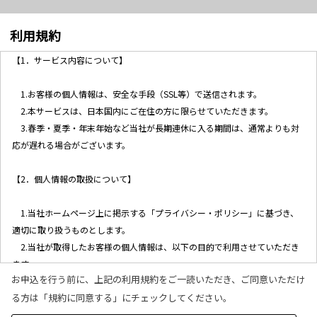
利用規約
【1．サービス内容について】
1.お客様の個人情報は、安全な手段（SSL等）で送信されます。
2.本サービスは、日本国内にご在住の方に限らせていただきます。
3.春季・夏季・年末年始など当社が長期連休に入る期間は、通常よりも対
応が遅れる場合がございます。
【2．個人情報の取扱について】
1.当社ホームページ上に掲示する「プライバシー・ポリシー」に基づき、
適切に取り扱うものとします。
2.当社が取得したお客様の個人情報は、以下の目的で利用させていただき
ます。
お申込を行う前に、上記の利用規約をご一読いただき、ご同意いただけ
(1)お客様リクエストに対応するにあたって問題が発生した場合の確認・
る方は「規約に同意する」にチェックしてください。
連絡
(2)お客様から照会があった場合のリクエスト情報の確認