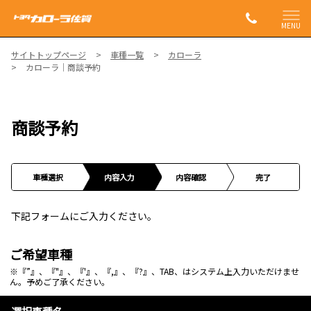
MENU
サイトトップページ
車種一覧
カローラ
カローラ｜商談予約
商談予約
車種選択
内容入力
内容確認
完了
下記フォームにご入力ください。
ご希望車種
※『”』、『"』、『'』、『,』、『?』、TAB、はシステム上入力いただけませ
ん。予めご了承ください。