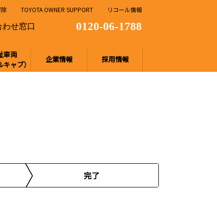
解除
TOYOTA OWNER SUPPORT
リコール情報
0120-06-1788
合わせ窓口
祉車両
企業情報
採用情報
ルキャブ）
完了