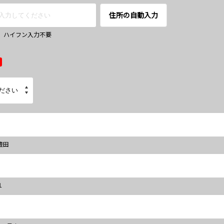
住所の自動入力
67 ハイフン入力不要
豊田
１