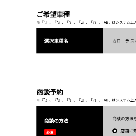
ご希望車種
※『”』、『"』、『'』、『,』、『?』、TAB、はシステ
選択車種名
カローラ ス
商談予約
※『”』、『"』、『'』、『,』、『?』、TAB、はシステ
商談の方法
商談の方法
店舗に
必須