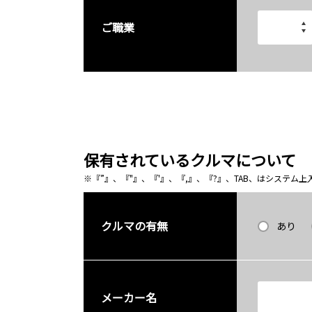
ご職業
保有されているクルマについて
※『”』、『"』、『'』、『,』、『?』、TAB、はシステ
クルマの有無
あり
メーカー名