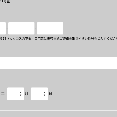
101号室
-
-
34-5678（カッコ入力不要）自宅又は携帯電話ご連絡の取りやすい番号をご入力くださ
年
月
日