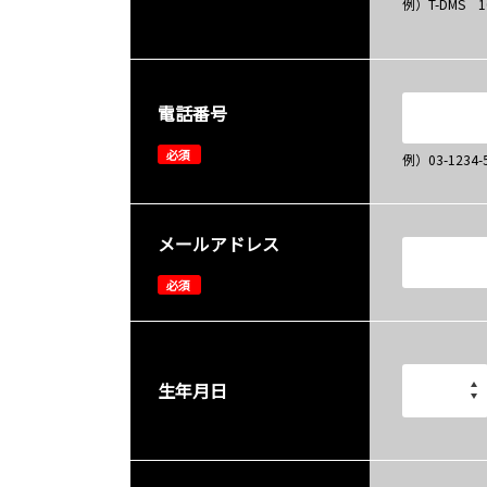
例）T-DMS 
電話番号
必須
例）03-12
メールアドレス
必須
生年月日