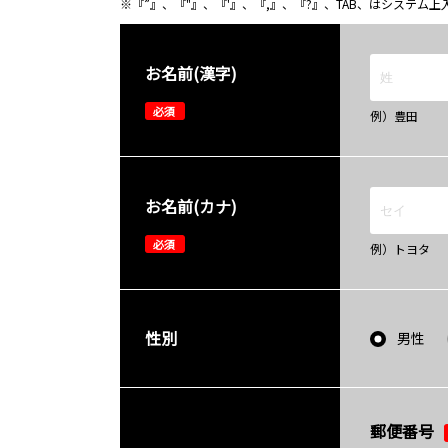
※『”』、『"』、『'』、『,』、『?』、TAB、はシステ
お名前(漢字)
必須
例）豊田
お名前(カナ)
必須
例）トヨタ
性別
男性
郵便番号