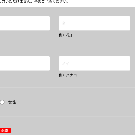
ム上入力いただけません。予めご了承ください。
例）花子
例）ハナコ
女性
必須