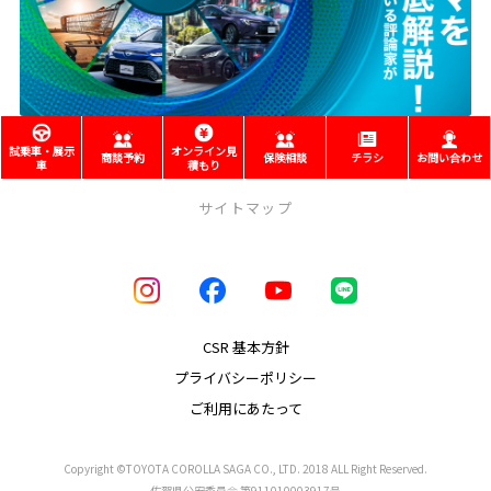
試乗車・展示
オンライン見
商談予約
保険相談
チラシ
お問い合わせ
車
積もり
サイトマップ
店舗のご案内
取り扱い車種
CSR 基本方針
プライバシーポリシー
福祉車両（ウェルキャブ）
ご利用にあたって
メンテナンス
Copyright ©TOYOTA COROLLA SAGA CO., LTD. 2018 ALL Right Reserved.
中古車情報
佐賀県公安委員会 第911010003917号