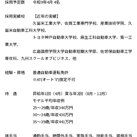
採用予定数 令和9年4月 4名
採用実績校 【近年の実績】
久留米工業大学、佐賀工業専門学校、産業技術学院、久
留米自動車工科大学校、
トヨタ神戸自動車大学校、麻生工科自動車大学、第一工
業大学、
広島国際学院大学自動車短期大学部、佐世保自動車工学
専攻科、九州スクールオブビジネス、他
経験・資格 普通自動車運転免許
※AT(オートマ)限定不可
待 遇 昇給年1回（4月）賞与年2回（8月・12月）
モデル平均年収例
25～29歳/年収340万円
30～34歳/年収430万円
35～39歳/年収441万円
諸手当 通勤手当、時間外手当、家族手当、技能手当、資格手当