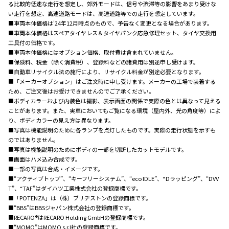
る比較的低速な走行を想定し、郊外モードは、信号や渋滞等の影響をあまり受けな
い走行を想定、高速道路モードは、高速道路等での走行を想定しています。
■車両本体価格は'24年12月時点のもので、予告なく変更となる場合があります。
■車両本体価格はスペアタイヤレス＆タイヤパンク応急修理セット、タイヤ交換用
工具付の価格です。
■車両本体価格にはオプション価格、取付費は含まれていません。
■保険料、税金（除く消費税）、登録料などの諸費用は別途申し受けます。
■自動車リサイクル法の施行により、リサイクル料金が別途必要となります。
■「メーカーオプション」はご注文時に申し受けます。メーカーの工場で装着する
ため、ご注文後はお受けできませんのでご了承ください。
■ボディカラーおよび内装色は撮影、表示画面の関係で実際の色とは異なって見える
ことがあります。また、実車においてもご覧になる環境（屋内外、光の角度等）によ
り、ボディカラーの見え方は異なります。
■写真は機能説明のために各ランプを点灯したものです。実際の走行状態を示すも
のではありません。
■写真は機能説明のためにボディの一部を切断したカットモデルです。
■画面はハメ込み合成です。
■一部の写真は合成・イメージです。
■“アクティブトップ”、“キーフリーシステム”、“eco IDLE”、“Dラッピング”、“DVV
T”、“TAF”はダイハツ工業株式会社の登録商標です。
■「POTENZA」は（株）ブリヂストンの登録商標です。
■“BBS”はBBSジャパン株式会社の登録商標です。
■RECARO®はRECARO Holding GmbHの登録商標です。
■“MOMO”はMOMO s.r.l社の登録商標です。