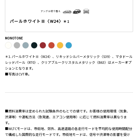
アングル切り替え
パールホワイトⅢ〈W24〉
＊1
MONOTONE
＊1. パールホワイトⅢ〈W24〉、リキッドシルバーメタリック〈S39〉、マタドール
レッドパール〈R70〉、クリアブルークリスタルメタリック〈B63〉はメーカーオプ
ションとなります。
■写真はCVT車。
■燃料消費率は定められた試験条件のもとでの値です。お客様の使用環境（気象、
渋滞等）や運転方法（急発進、エアコン使用等）に応じて燃料消費率は異なりま
す。
■WLTCモードは、市街地、郊外、高速道路の各走行モードを平均的な使用時間配分
で構成した国際的な走行モードです。市街地モードは、信号や渋滞等の影響を受け