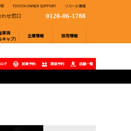
解除
TOYOTA OWNER SUPPORT
リコール情報
0120-06-1788
合わせ窓口
祉車両
企業情報
採用情報
ルキャブ）
タログ
試乗予約
商談予約
店舗一覧