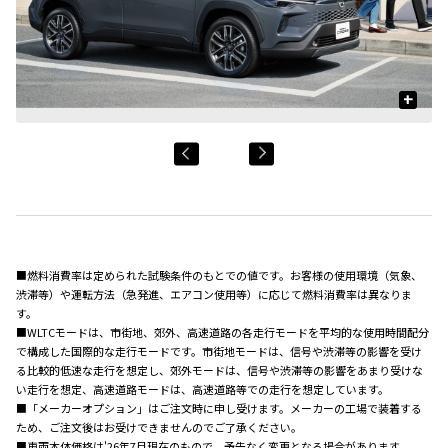
+
■燃料消費率は定められた試験条件のもとでの値です。お客様の使用環境（気象、
渋滞等）や運転方法（急発進、エアコン使用等）に応じて燃料消費率は異なりま
す。
■WLTCモードは、市街地、郊外、高速道路の各走行モードを平均的な使用時間配分
で構成した国際的な走行モードです。市街地モードは、信号や渋滞等の影響を受け
る比較的低速な走行を想定し、郊外モードは、信号や渋滞等の影響をあまり受けな
い走行を想定、高速道路モードは、高速道路等での走行を想定しています。
■「メーカーオプション」はご注文時に申し受けます。メーカーの工場で装着する
ため、ご注文後はお受けできませんのでご了承ください。
■車両本体価格は'26年7月現在のもので、予告なく変更となる場合があります。