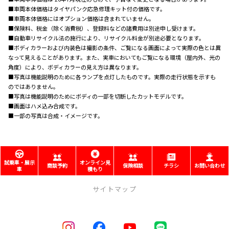
■車両本体価格はタイヤパンク応急修理キット付の価格です。
■車両本体価格にはオプション価格は含まれていません。
■保険料、税金（除く消費税）、登録料などの諸費用は別途申し受けます。
■自動車リサイクル法の施行により、リサイクル料金が別途必要となります。
■ボディカラーおよび内装色は撮影の条件、ご覧になる画面によって実際の色とは異
なって見えることがあります。また、実車においてもご覧になる環境（屋内外、光の
角度）により、ボディカラーの見え方は異なります。
■写真は機能説明のために各ランプを点灯したものです。実際の走行状態を示すも
のではありません。
■写真は機能説明のためにボディの一部を切断したカットモデルです。
■画面はハメ込み合成です。
■一部の写真は合成・イメージです。
試乗車・展示
オンライン見
商談予約
保険相談
チラシ
お問い合わせ
車
積もり
サイトマップ
店舗のご案内