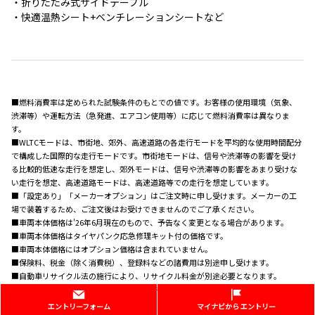
・折りたたみ式サイドテーブル
・快適温熱シート+ベンチレーションシートなど
■燃料消費率は定められた試験条件のもとでの値です。お客様の使用環境（気象、
渋滞等）や運転方法（急発進、エアコン使用等）に応じて燃料消費率は異なりま
す。
■WLTCモードは、市街地、郊外、高速道路の各走行モードを平均的な使用時間配分
で構成した国際的な走行モードです。市街地モードは、信号や渋滞等の影響を受け
る比較的低速な走行を想定し、郊外モードは、信号や渋滞等の影響をあまり受けな
い走行を想定、高速道路モードは、高速道路等での走行を想定しています。
■「設定あり」「メーカーオプション」はご注文時に申し受けます。メーカーの工
場で装着するため、ご注文後はお受けできませんのでご了承ください。
■車両本体価格は'26年6月現在のもので、予告なく変更となる場合があります。
■車両本体価格はタイヤパンク応急修理キット付の価格です。
■車両本体価格にはオプション価格は含まれていません。
■保険料、税金（除く消費税）、登録料などの諸費用は別途申し受けます。
■自動車リサイクル法の施行により、リサイクル料金が別途必要となります。
■ボディカラーおよび内装色は撮影の条件や、ご覧になる環境で実際の色とは異な
って見えることがあります。また、実車においてもご覧になる環境（屋内外、光の角
エントリーフォーム
マイナビから エントリー