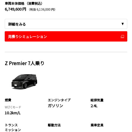
車両本体価格
（消費税込）
6,749,600 円
（税抜 6,136,000 円）
詳細をみる
見積りシミュレーション
Z Premier 7人乗り
燃費
エンジンタイプ
総排気量
ガソリン
2.4L
WLTCモード
10.2km/L
トランス
駆動方法
乗車定員
ミッション