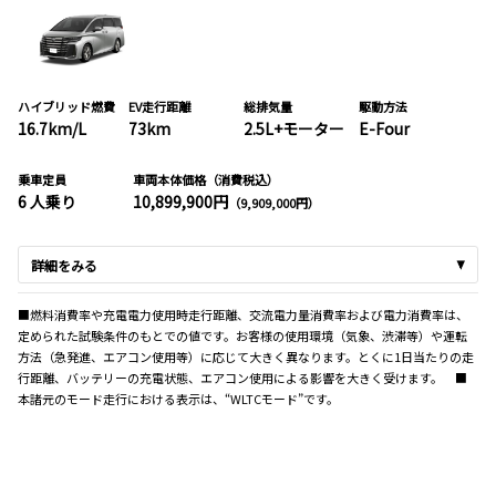
ハイブリッド燃費
EV走行距離
総排気量
駆動方法
16.7km/L
73km
2.5L+モーター
E-Four
乗車定員
車両本体価格（消費税込）
6 人乗り
10,899,900円
（9,909,000円）
詳細をみる
■燃料消費率や充電電力使用時走行距離、交流電力量消費率および電力消費率は、
定められた試験条件のもとでの値です。お客様の使用環境（気象、渋滞等）や運転
方法（急発進、エアコン使用等）に応じて大きく異なります。とくに1日当たりの走
行距離、バッテリーの充電状態、エアコン使用による影響を大きく受けます。 ■
本諸元のモード走行における表示は、“WLTCモード”です。