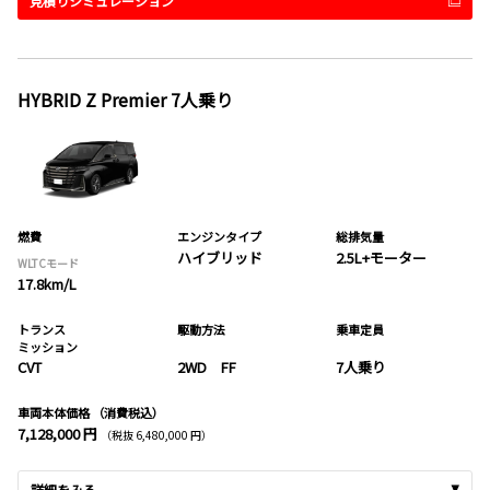
見積りシミュレーション
HYBRID Z Premier 7人乗り
燃費
エンジンタイプ
総排気量
ハイブリッド
2.5L+モーター
WLTCモード
17.8km/L
トランス
駆動方法
乗車定員
ミッション
CVT
2WD FF
7人乗り
車両本体価格
（消費税込）
7,128,000 円
（税抜 6,480,000 円）
詳細をみる