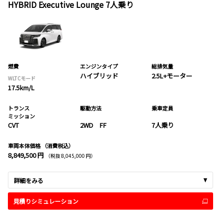
HYBRID Executive Lounge 7人乗り
燃費
エンジンタイプ
総排気量
ハイブリッド
2.5L+モーター
WLTCモード
17.5km/L
トランス
駆動方法
乗車定員
ミッション
CVT
2WD FF
7人乗り
車両本体価格
（消費税込）
8,849,500 円
（税抜 8,045,000 円）
詳細をみる
見積りシミュレーション