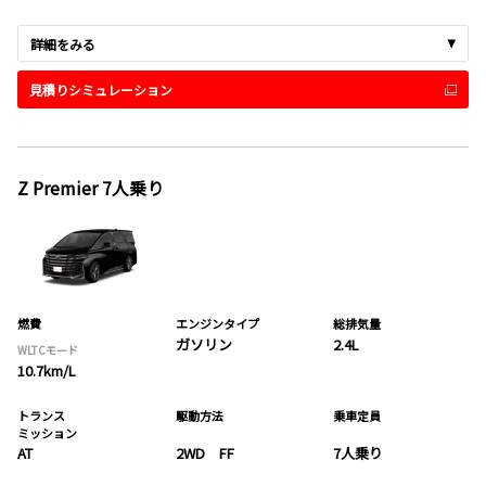
詳細をみる
見積りシミュレーション
Z Premier 7人乗り
燃費
エンジンタイプ
総排気量
ガソリン
2.4L
WLTCモード
10.7km/L
トランス
駆動方法
乗車定員
ミッション
AT
2WD FF
7人乗り