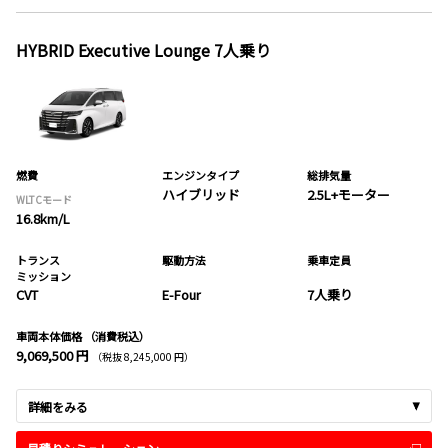
HYBRID Executive Lounge 7人乗り
燃費
エンジンタイプ
総排気量
ハイブリッド
2.5L+モーター
WLTCモード
16.8km/L
トランス
駆動方法
乗車定員
ミッション
CVT
E-Four
7人乗り
車両本体価格
（消費税込）
9,069,500 円
（税抜 8,245,000 円）
詳細をみる