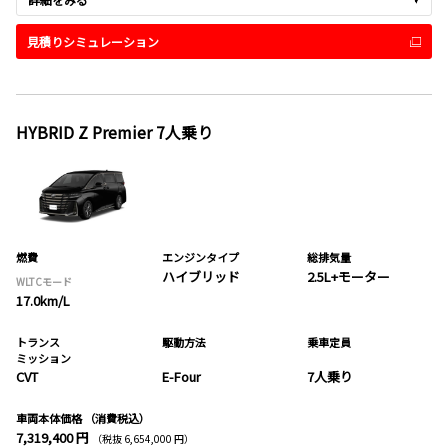
見積りシミュレーション
HYBRID Z Premier 7人乗り
燃費
エンジンタイプ
総排気量
ハイブリッド
2.5L+モーター
WLTCモード
17.0km/L
トランス
駆動方法
乗車定員
ミッション
CVT
E-Four
7人乗り
車両本体価格
（消費税込）
7,319,400 円
（税抜 6,654,000 円）