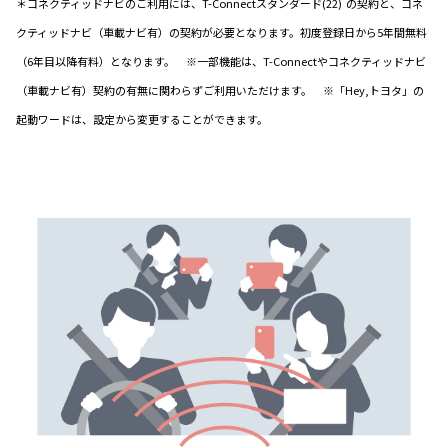
＊コネクティッドナビのご利用には、T-Connectスタンダード(22) の契約と、コネ
クティッドナビ（車載ナビ有）の契約が必要となります。初度登録日から5年間無料
（6年目以降有料）となります。 ※一部機能は、T-Connectやコネクティッドナビ
（車載ナビ有）契約の有無に関わらずご利用いただけます。 ※「Hey,トヨタ」の
起動ワードは、設定から変更することができます。