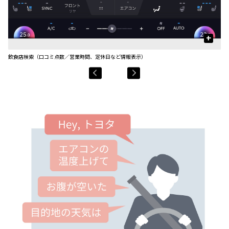
+
飲食店検索（口コミ点数／営業時間、定休日など情報表示）
駐