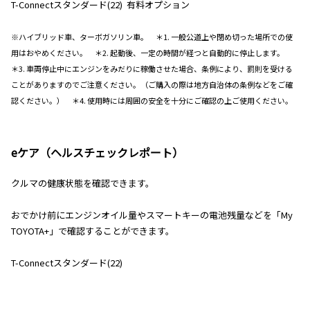
T-Connectスタンダード(22) 有料オプション
※ハイブリッド車、ターボガソリン車。 ＊1. 一般公道上や閉め切った場所での使
用はおやめください。 ＊2. 起動後、一定の時間が経つと自動的に停止します。
＊3. 車両停止中にエンジンをみだりに稼働させた場合、条例により、罰則を受ける
ことがありますのでご注意ください。（ご購入の際は地方自治体の条例などをご確
認ください。） ＊4. 使用時には周囲の安全を十分にご確認の上ご使用ください。
eケア（ヘルスチェックレポート）
クルマの健康状態を確認できます。
おでかけ前にエンジンオイル量やスマートキーの電池残量などを「My
TOYOTA+」で確認することができます。
T-Connectスタンダード(22)