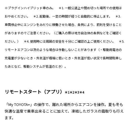
※プラグインハイブリッド車のみ。 ＊1. 一般公道上や閉め切った場所での使用は
おやめください。 ＊2. 起動後、一定の時間が経つと自動的に停止します。 ＊3.
車両停止中にエンジンをみだりに稼働させた場合、条例により、罰則を受けること
がありますのでご注意ください。（ご購入の際は地方自治体の条例などをご確認く
ださい。） ＊4. 使用時には周囲の安全を十分にご確認の上ご使用ください。 ＊5.
リモートエアコンは次のような場合は作動しないことがあります（・駆動用電池の
充電量が少ないとき・外気温が極端に低いとき・外気温が低い状況で長時間駐車し
たあとなど、駆動システムが低温のとき）。
リモートスタート（アプリ）
＊1＊2＊3＊4
「My TOYOTA+」の操作で、離れた場所からエアコンを操作。夏も冬も
快適な温度で乗車出来ることに加えて、凍結したガラスの霜取りも行え
ます。