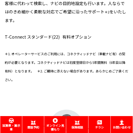
客様に代わって検索し、ナビの目的地設定も行います。人ならで
はのきめ細かく柔軟な対応でご希望に沿ったサポート
をいたし
＊2
ます。
T-Connect スタンダード(22) 有料オプション
＊1. オペレーターサービスのご利用には、コネクティッドナビ（車載ナビ有）の契
約が必要となります。コネクティッドナビは初度登録日から5年間無料（6年目以降
有料）となります。 ＊2. ご期待に添えない場合があります。あらかじめご了承くだ
さい。
試乗車・展示
オンライン見
商談予約
保険相談
チラシ
お問い合わせ
車
積もり