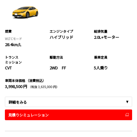
燃費
エンジンタイプ
総排気量
ハイブリッド
2.0L+モーター
WLTCモード
28.4km/L
トランス
駆動方法
乗車定員
ミッション
CVT
2WD FF
5人乗り
車両本体価格
（消費税込）
3,998,500 円
（税抜 3,635,000 円）
詳細をみる
見積りシミュレーション