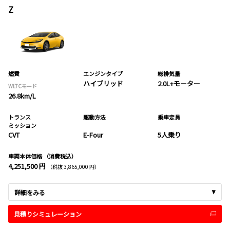
Z
燃費
エンジンタイプ
総排気量
ハイブリッド
2.0L+モーター
WLTCモード
26.8km/L
トランス
駆動方法
乗車定員
ミッション
CVT
E-Four
5人乗り
車両本体価格
（消費税込）
4,251,500 円
（税抜 3,865,000 円）
詳細をみる
見積りシミュレーション