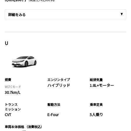
詳細をみる
U
燃費
エンジンタイプ
総排気量
ハイブリッド
1.8L+モーター
WLTCモード
30.7km/L
トランス
駆動方法
乗車定員
ミッション
CVT
E-Four
5人乗り
車両本体価格
（消費税込）