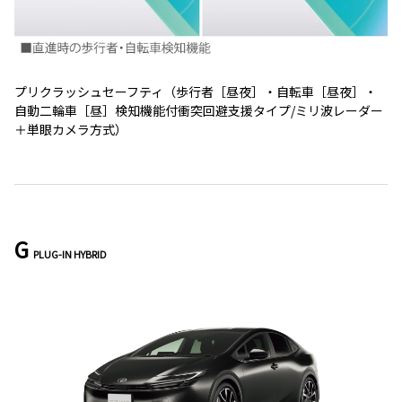
プリクラッシュセーフティ（歩行者［昼夜］・自転車［昼夜］・
自動二輪車［昼］検知機能付衝突回避支援タイプ/ミリ波レーダー
＋単眼カメラ方式）
G
PLUG-IN HYBRID