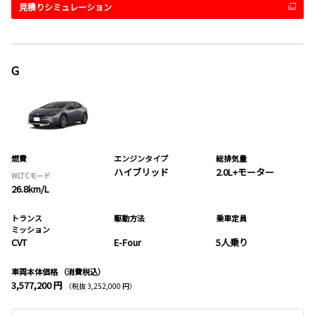
見積りシミュレーション
G
燃費
エンジンタイプ
総排気量
ハイブリッド
2.0L+モーター
WLTCモード
26.8km/L
トランス
駆動方法
乗車定員
ミッション
CVT
E-Four
5人乗り
車両本体価格
（消費税込）
3,577,200 円
（税抜 3,252,000 円）