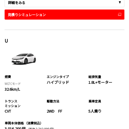
詳細をみる
見積りシミュレーション
U
燃費
エンジンタイプ
総排気量
ハイブリッド
1.8L+モーター
WLTCモード
32.6km/L
トランス
駆動方法
乗車定員
ミッション
CVT
2WD FF
5人乗り
車両本体価格
（消費税込）
3,016,200 円
（税抜 2,742,000 円）