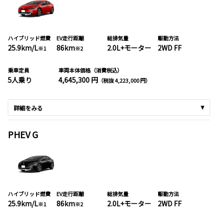
ハイブリッド燃費
EV走行距離
総排気量
駆動方法
25.9km/L
86km
2.0L+モーター
2WD FF
※1
※2
乗車定員
車両本体価格（消費税込）
5人乗り
4,645,300 円
（税抜 4,223,000 円）
詳細をみる
PHEV G
ハイブリッド燃費
EV走行距離
総排気量
駆動方法
25.9km/L
86km
2.0L+モーター
2WD FF
※1
※2