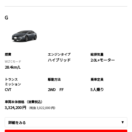
G
燃費
エンジンタイプ
総排気量
ハイブリッド
2.0L+モーター
WLTCモード
28.4km/L
トランス
駆動方法
乗車定員
ミッション
CVT
2WD FF
5人乗り
車両本体価格
（消費税込）
3,324,200 円
（税抜 3,022,000 円）
詳細をみる