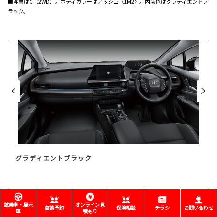
■写真はG（2WD）。ボディカラーはアッシュ〈1M2〉。内装色はグラディエントブ
ラック。
グラディエントブラック
COLOR
試乗車・展示
オンライン見
商談予約
保険相談
チラシ
お問い合わせ
車
積もり