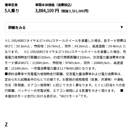
乗車定員
車両本体価格（消費税込）
5人乗り
3,884,100 円
（税抜 3,531,000 円）
詳細をみる
※1. 195/60R17タイヤ＆17×6½Jスチールホイールを装着した場合、各モード燃費は
WLTC：30.1km/L 、市街地：26.7km/L 、郊外：34.2km/L 、高速道路：29.4km/L と
なります。 ※2. 195/60R17タイヤ＆17×6½Jスチールホイールを装着した場合、充
電電力使用時走行距離は102km、EV走行換算距離は102km、交流電力量消費率の各
モード値はWLTC：115Wh/km 、市街地：97Wh/km 、郊外：104Wh/km 、高速道
路：131Wh/km、一充電消費電力量は11.79kWh/回となります。
■燃料消費率や充電電力使用時走行距離、交流電力量消費率および電力消費率は、
定められた試験条件のもとでの値です。お客様の使用環境（気象、渋滞等）や運転
方法（急発進、エアコン使用等）に応じて大きく異なります。とくに1日当たりの走
行距離、バッテリーの充電状態、エアコン使用による影響を大きく受けます。 ■
本諸元のモード走行における表示は、“WLTCモード”です。
Z